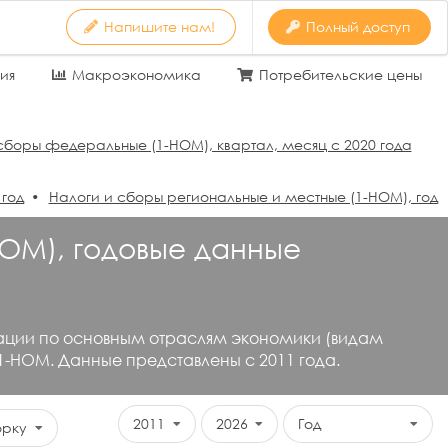
Напишите нам!
Полный доступ
ия
Макроэкономика
Потребительские цены
сборы федеральные (1-НОМ), квартал, месяц с 2020 года
 год
Налоги и сборы региональные и местные (1-НОМ), год
ОМ), годовые данные
рации по основным отраслям экономики (видам
1-НОМ. Данные представлены с 2011 года.
2011
2026
Год
орку