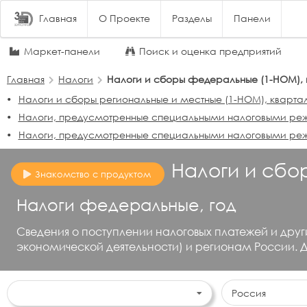
Главная
О Проекте
Разделы
Панели
Маркет-панели
Поиск и оценка предприятий
Главная
Налоги
Налоги и сборы федеральные (1-НОМ), 
Налоги и сборы региональные и местные (1-НОМ), кварта
Налоги, предусмотренные специальными налоговыми режи
Налоги, предусмотренные специальными налоговыми реж
Налоги и сб
Знакомство с продуктом
Налоги федеральные, год
Сведения о поступлении налоговых платежей и др
экономической деятельности) и регионам России. 
Россия