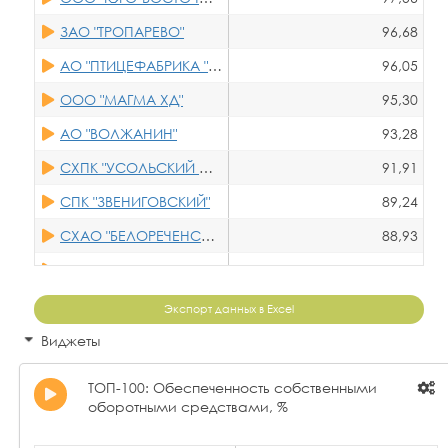
ЗАО "ТРОПАРЕВО"
96,68
АО "ПТИЦЕФАБРИКА "ЧАМЗИНСКАЯ"
96,05
ООО "МАГМА ХД"
95,30
АО "ВОЛЖАНИН"
93,28
СХПК "УСОЛЬСКИЙ СВИНОКОМПЛЕКС"
91,91
СПК "ЗВЕНИГОВСКИЙ"
89,24
СХАО "БЕЛОРЕЧЕНСКОЕ"
88,93
ООО "МЕЖЕНИНОВСКАЯ ПТИЦЕФАБРИКА"
86,96
АО "ПТИЦЕФАБРИКА РОСКАР"
86,95
Экспорт данных в Excel
АО "ОКСКОЕ"
86,03
Виджеты
ООО "ВСГЦ"
85,41
ТОП-100: Обеспеченность собственными
АО "ЯРОСЛАВСКИЙ БРОЙЛЕР"
85,13
оборотными средствами, %
ООО "МПЦ"
83,85