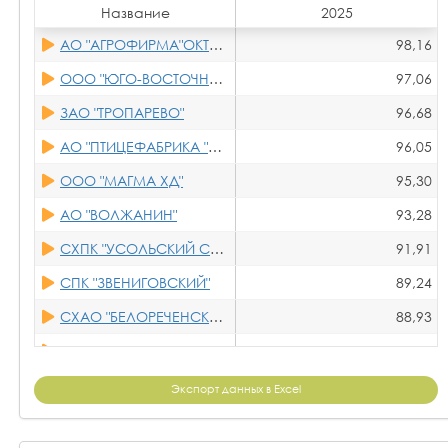
Название
2025
АО "ПТИЦЕФАБРИКА "СЕВЕРНАЯ"
83,04
АО "АГРОФИРМА"ОКТЯБРЬСКАЯ"
98,16
ООО "АГРОЭКО-ВОСТОК"
82,22
ООО "ЮГО-ВОСТОЧНАЯ АГРОГРУППА"
97,06
ООО "АГРОФИРМА АРИАНТ"
81,83
ЗАО "ТРОПАРЕВО"
96,68
ООО "ЧЕБАРКУЛЬСКАЯ ПТИЦА"
81,82
АО "ПТИЦЕФАБРИКА "ЧАМЗИНСКАЯ"
96,05
ООО "ЦЧ АПК"
81,21
ООО "МАГМА ХД"
95,30
ООО "АПК - КУРСК"
80,44
АО "ВОЛЖАНИН"
93,28
ООО "КАМСКИЙ БЕКОН"
80,36
СХПК "УСОЛЬСКИЙ СВИНОКОМПЛЕКС"
91,91
АО "РОДИНА"
78,48
СПК "ЗВЕНИГОВСКИЙ"
89,24
АО "АГРОФИРМА ДМИТРОВА ГОРА"
77,55
СХАО "БЕЛОРЕЧЕНСКОЕ"
88,93
ООО "ПТИЦЕФАБРИКА "ЭЛИНАР-БРОЙЛЕР"
76,42
ООО "МЕЖЕНИНОВСКАЯ ПТИЦЕФАБРИКА"
86,96
ООО "БЕЛГРАНКОРМ"
75,72
АО "ПТИЦЕФАБРИКА РОСКАР"
86,95
Экспорт данных в Excel
ООО "АВИАГЕН"
74,65
АО "ОКСКОЕ"
86,03
АО "РАССВЕТ"
72,45