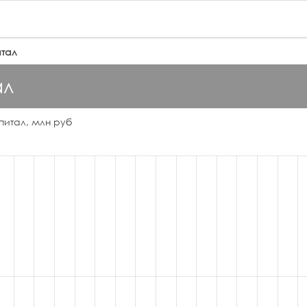
итал
ал
питал, млн руб