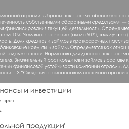
 компаний отрасли выбраны показатели: обеспеченнос
беспеченность собственными оборотными средствами
 для финансирования текущей деятельности. Определяе
ателя 10%. Чем выше значение (около 50%), тем лучше
мость. Доля кредитов и займов в краткосрочных пас
ют банковские кредиты и займы. Определяется как отн
 задолженности. Норматива для данного показателя н
теля. Значительный рост кредитов и займов в составе 
нии финансовой устойчивости компаний отрасли. Д
ости П-3 “Сведения о финансовом состоянии организ
нансы и инвестиции
, проц
ц
гольной продукции
"