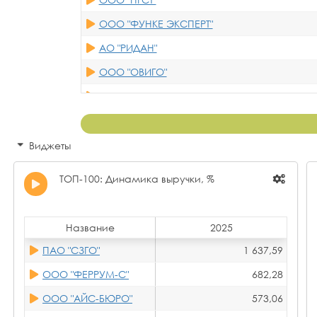
ООО "ФУНКЕ ЭКСПЕРТ"
АО "РИДАН"
ООО "ОВИГО"
ООО "ФИНГО-КОМПЛЕКС"
ООО "ЯТЭК РУС"
ООО "НПП "35 МЗ"
Виджеты
ООО "ПРОМТЕХОСНАЩЕНИЕ"
ТОП-100: Динамика выручки, %
ООО НПО "ЭТРА"
ООО "НОВОКС"
Название
2025
ООО ОЭЗ "ТЕПЛОАГРЕГАТ"
ПАО "СЗГО"
1 637,59
ООО "АЛБОКОС"
ООО "ФЕРРУМ-С"
682,28
ООО "НПП "ФОЛТЕР"
ООО "АЙС-БЮРО"
573,06
ООО "ИВА-СЕРВИС"