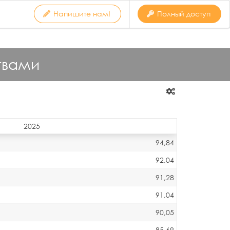
Напишите нам!
Полный доступ
твами
2025
94,84
92,04
91,28
91,04
90,05
85,69