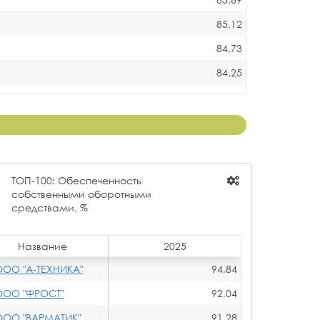
85,12
84,73
84,25
84,23
84,10
82,28
81,03
ТОП-100: Обеспеченность
79,66
собственными оборотными
средствами, %
79,40
77,90
Название
2025
77,66
ООО "А-ТЕХНИКА"
94,84
77,01
ООО "ФРОСТ"
92,04
74,46
ООО "ВАРМАТИК"
91,28