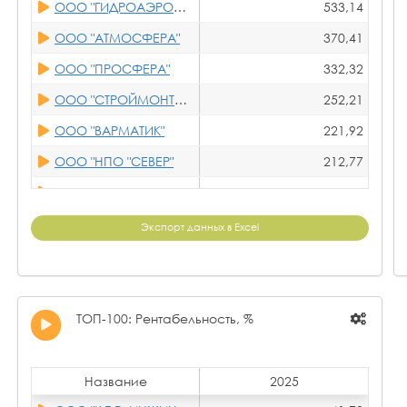
ООО "ГИДРОАЭРОЦЕНТР"
533,14
ООО "ТЕХНОСЭТА"
ООО "АТМОСФЕРА"
370,41
ООО "ЭКСЭКО"
ООО "ПРОСФЕРА"
332,32
АО "ОРЕЛХОЛОДМАШ"
ООО "СТРОЙМОНТАЖПРОЕКТ"
252,21
ООО "К.Т.Р. ИНЖИНИРИНГ"
ООО "ВАРМАТИК"
221,92
ООО "УЗХНО"
ООО "НПО "СЕВЕР"
212,77
ПАО "КЗ"
ООО "УЗДМ"
201,22
ООО "ФИРМА ПОЛИФИЛЬТР"
ООО "АСПИРАЦИОННЫЕ И ГАЗООЧИСТНЫЕ СИСТЕМЫ"
196,17
Экспорт данных в Excel
ООО "ФРИГОГЛАСС ЕВРАЗИЯ"
ООО "НОВОКС"
192,24
ООО "БПРС"
ООО НПФ "ТЕПЛОЭНЕРГОПРОМ"
191,53
ООО "НПО "ТЕПЛОВЕЙ"
ООО "ХОЛОДМАШ"
183,81
ТОП-100: Рентабельность, %
ООО"ФИЛЬТРАЦИОННЫЕ ТЕХНОЛОГИИ"
ООО "ТЕПЛОГАЗСТРОЙ"
180,58
ООО "ФЕРРУМ-С"
ООО "НПП "35 МЗ"
176,44
Название
2025
ООО "АСПИРАЦИОННЫЕ И ГАЗООЧИСТНЫЕ