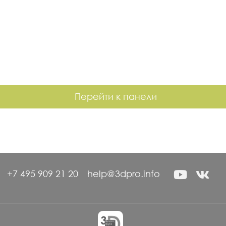
О
ООО "ЗАВОД ЭНЕРГОКОМФОРТ"
685,83
АО "ХС-НАУКА"
626,96
ООО "НПП "ФОЛТЕР"
606,10
ООО "ПП "ТАМБОВХИММАШ"
595,88
О
ООО "ТЕРМЕКС ЭНЕРДЖИ"
556,20
Перейти к панели
ООО "АЛБОКОС"
552,84
ООО ОЭЗ "ТЕПЛОАГРЕГАТ"
548,83
ООО "НТИК"
541,67
О
АО "ПРИМА ИНВЕСТ"
532,60
ООО "ТЕРМО-СЕВЕРНЫЙ ПОТОК"
523,44
+7 495 909 21 20
help@3dpro.info
ООО "ОВИГО"
522,56
ООО "А-ТЕХНИКА"
518,40
О
ООО "УТП"
515,57