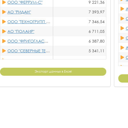
ООО "ФЕРРУМ-С"
9 221,36
АО "РИДАН"
7 393,97
О
ООО "ТЕХНОГРУПП БЕЛГОРОД"
7 346,54
АО "ПОЛАИР"
6 711,05
О
ООО "ФРИГОГЛАСС ЕВРАЗИЯ"
6 387,80
ООО "СЕВЕРНЫЕ ТЕХНОЛОГИИ"
5 341,11
ООО "НПО "СЕВЕР"
2 191,19
О
ООО "АРНЕГ"
2 122,53
Экспорт данных в Excel
ООО "НПП "35 МЗ"
2 090,02
О
ООО "НЗХО"
1 913,31
О
ООО НПО "ЭТРА"
1 906,84
ООО "ТЕХПРОМИНВЕСТ"
1 848,12
ООО"ФИЛЬТРАЦИОННЫЕ ТЕХНОЛОГИИ"
1 841,88
 СИСТЕМЫ"
О