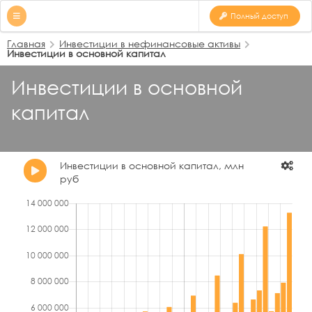
Полный доступ
Главная
Инвестиции в нефинансовые активы
Инвестиции в основной капитал
Инвестиции в основной
капитал
Инвестиции в основной капитал, млн
руб