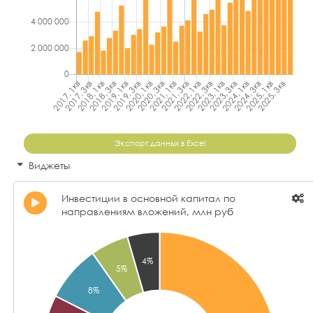
Экспорт данных в Excel
Виджеты
Инвестиции в основной капитал по
направлениям вложений, млн руб