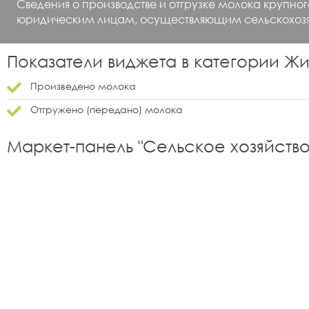
Сведения о производстве и отгрузке молока крупног
юридическим лицам, осуществляющим сельскохозяй
Показатели виджета в категории
Жи
Произведено молока
Отгружено (передано) молока
Маркет-панель "
Сельское хозяйств