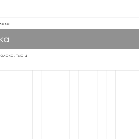
олока
ка
олока, тыс ц