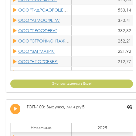
ООО "АЙС-БЮРО"
12,71
ООО "ГИДРОАЭРОЦЕНТР"
533,14
ООО НПК "НТЛ"
12,29
ООО "АТМОСФЕРА"
370,41
ООО "ТМ МАШ"
11,91
ООО "ПРОСФЕРА"
332,32
ООО НПФ "ТЕПЛОЭНЕРГОПРОМ"
11,43
ООО "СТРОЙМОНТАЖПРОЕКТ"
252,21
ООО "АСПИРАЦИОННЫЕ И ГАЗООЧИСТНЫЕ СИСТЕМЫ"
10,68
ООО "ВАРМАТИК"
221,92
АО "ОПК"
10,59
ООО "НПО "СЕВЕР"
212,77
ПАО "КЗ"
10,29
ООО "УЗДМ"
201,22
ООО "Е8"
10,18
ООО "АСПИРАЦИОННЫЕ И ГАЗООЧИСТНЫЕ СИСТЕМЫ"
196,17
Экспорт данных в Excel
ООО "НПО "СЕВЕР"
9,64
ООО "НОВОКС"
192,24
ООО "ФИРМА ПОЛИФИЛЬТР"
9,39
ООО НПФ "ТЕПЛОЭНЕРГОПРОМ"
191,53
ТОП-100: Выручка, млн руб
ООО "НПП "ФОЛТЕР"
9,21
ООО "ХОЛОДМАШ"
183,81
ООО "ФРИГОЛАЙН ЕВРАЗИЯ"
9,21
ООО "ТЕПЛОГАЗСТРОЙ"
180,58
Название
2025
ООО "УЗХНО"
8,84
ООО "НПП "35 МЗ"
176,44