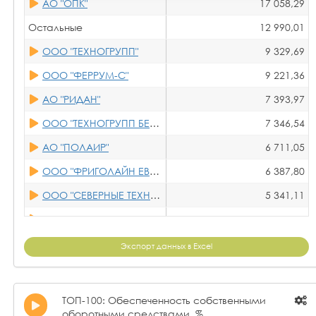
АО "ОПК"
17 058,29
ООО"ФИЛЬТРАЦИОННЫЕ ТЕХНОЛОГИИ"
8,64
ООО "РЕИННОЛЬЦ"
174,59
Остальные
12 990,01
ООО "ОМВЕНТ"
8,31
ООО "СЕВЕРНЫЕ ТЕХНОЛОГИИ"
173,90
ООО "ТЕХНОГРУПП"
9 329,69
ООО "НПО "ТЕПЛОВЕЙ"
8,17
ООО "ВЕНТКОМПОНЕНТ"
169,45
ООО "ФЕРРУМ-С"
9 221,36
ООО "ИВА-СЕРВИС"
8,07
АО "РИДАН"
157,05
АО "РИДАН"
7 393,97
ООО ОЭЗ "ТЕПЛОАГРЕГАТ"
7,14
АО "ХС-НАУКА"
153,69
ООО "ТЕХНОГРУПП БЕЛГОРОД"
7 346,54
ООО "ОВИГО"
6,56
ООО " АГРОХОЛОДМАШ-КОМПРЕССОР"
153,12
АО "ПОЛАИР"
6 711,05
АО "ХС-НАУКА"
6,56
ООО "ИЗТТ-САРАПУЛ"
152,68
ООО "ФРИГОЛАЙН ЕВРАЗИЯ"
6 387,80
ООО "ТЕРМО-СЕВЕРНЫЙ ПОТОК"
6,26
ООО "ЗАВОД ЭНЕРГОКОМФОРТ"
150,71
ООО "СЕВЕРНЫЕ ТЕХНОЛОГИИ"
5 341,11
ООО "А-ТЕХНИКА"
6,22
ООО "АЛБОКОС"
138,89
ООО "НПО "СЕВЕР"
2 191,19
ООО "ТЕХПРОМИНВЕСТ"
6,18
ООО "ИНТЕР ГРОСС"
138,26
ООО "АРНЕГ"
2 122,53
Экспорт данных в Excel
ООО "ГЕОКЛИМА"
5,83
ООО "А 9"
136,53
ООО "НПП "35 МЗ"
2 090,02
ООО "БПРС"
5,75
ООО "ОМВЕНТ"
135,53
ООО "НЗХО"
1 913,31
ООО "СЕВЕРНЫЕ ТЕХНОЛОГИИ"
5,64
ТОП-100: Обеспеченность собственными
ООО "ОВИГО"
132,90
оборотными средствами, %
ООО НПО "ЭТРА"
1 906,84