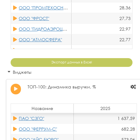
ООО "ПРОМТЕХОСНАЩЕНИЕ"
28,36
ООО "ФРОСТ"
27,73
ООО "ГИДРОАЭРОЦЕНТР"
22,97
ООО "АТМОСФЕРА"
22,77
ООО "ВАРМАТИК"
22,08
ООО "ЭНЕРГИЯ ХОЛОДА"
21,66
Экспорт данных в Excel
ООО "ЛАРТА ТЕКНОЛОДЖИ"
19,46
Виджеты
ООО "НОВОКС"
17,45
ТОП-100: Динамика выручки, %
ООО "НГСТ"
16,16
ООО "АЛБОКОС"
15,65
Название
2025
ООО "ЭКСЭКО"
15,09
ПАО "СЗГО"
1 637,59
ООО "ЯТЭК РУС"
15,03
ООО "ФЕРРУМ-С"
682,28
АО "ОРЕЛХОЛОДМАШ"
14,17
ООО "АЙС-БЮРО"
573,06