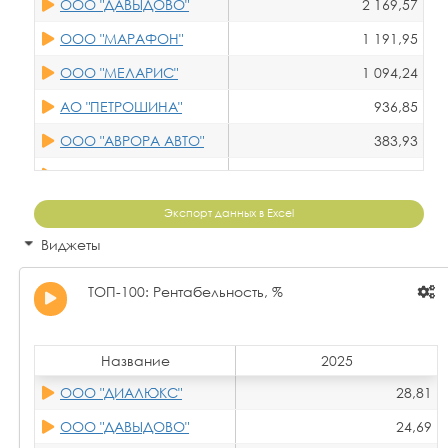
ООО "ДАВЫДОВО"
2 169,57
ООО "МАРАФОН"
1 191,95
ООО "МЕЛАРИС"
1 094,24
АО "ПЕТРОШИНА"
936,85
ООО "АВРОРА АВТО"
383,93
ООО "РЕМЭКА"
184,54
ООО "ДИАЛЮКС"
165,35
Экспорт данных в Excel
ООО "РК-РАЙФЕН"
132,09
Виджеты
ООО НПП "ЭТАЛОН"
127,65
ТОП-100: Рентабельность, %
ООО "АГРОВЕКТОР"
83,28
ООО "ПРОИЗВОДСТВЕННОЕ ОБЪЕДИНЕНИЕ "ЭЛАСТОМЕР"
72,52
Название
2025
ООО "ПК "ЧЕМПИОН"
69,60
ООО "ДИАЛЮКС"
28,81
ООО "ВЕЛЕС ЛОГИСТИК"
69,30
ООО "ДАВЫДОВО"
24,69
ООО "МЕТАТЭКС"
68,22