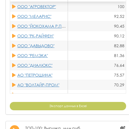
ООО "РК-РАЙФЕН"
0,72
ООО "АГРОВЕКТОР"
100
ООО "АВРОРА АВТО"
0,54
ООО "МЕЛАРИС"
92,52
ООО "ТРАНЗИТ"
0,21
ООО "ЙОКОХАМА Р.П.З."
90,45
ООО "МЕТАТЭКС"
-3,15
ООО "РК-РАЙФЕН"
90,12
ООО "ВЕЛЕС ЛОГИСТИК"
-4,44
ООО "ДАВЫДОВО"
82,88
ООО "РЕМЭКА"
81,36
ООО "ДИАЛЮКС"
76,64
АО "ПЕТРОШИНА"
75,57
АО "ВОЛТАЙР-ПРОМ"
70,29
ООО "КСК"
62,68
ООО "АВРОРА АВТО"
59,12
Экспорт данных в Excel
ООО НПП "ЭТАЛОН"
45,38
ООО "МАРАФОН"
41,10
ТОП-100: Выручка, млн руб