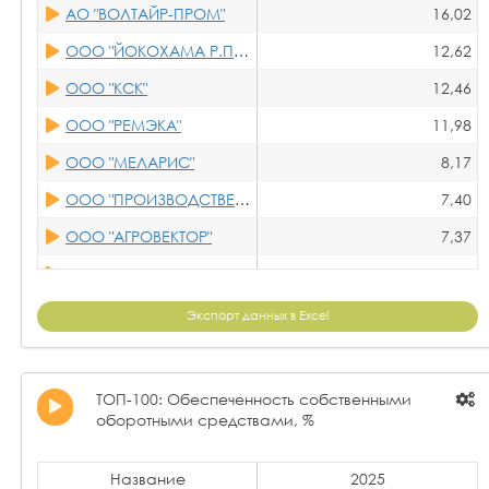
АО "ВОЛТАЙР-ПРОМ"
16,02
ООО "ТРАНЗИТ"
57,16
ООО "ЙОКОХАМА Р.П.З."
12,62
ООО "КСК"
51,38
ООО "КСК"
12,46
ООО "РЕМЭКА"
11,98
ООО "МЕЛАРИС"
8,17
ООО "ПРОИЗВОДСТВЕННОЕ ОБЪЕДИНЕНИЕ "ЭЛАСТОМЕР"
7,40
ООО "АГРОВЕКТОР"
7,37
АО "ПЕТРОШИНА"
4,79
ООО "ПК "ЧЕМПИОН"
3,77
Экспорт данных в Excel
ООО НПП "ЭТАЛОН"
3,30
ООО "МАРАФОН"
1,55
ТОП-100: Обеспеченность собственными
оборотными средствами, %
ЗАО "ВШЗ"
1,30
ООО ПК "КИРОВ ТАЙР"
0,79
Название
2025