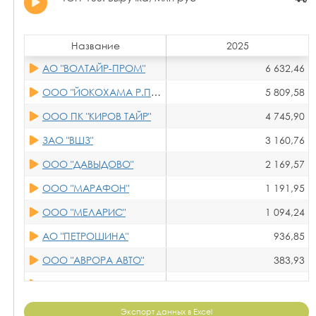
ООО "ТРАНЗИТ"
27,70
ООО "ПРОИЗВОДСТВЕННОЕ ОБЪЕДИНЕНИЕ "ЭЛАСТОМЕР"
26,53
Название
2025
ООО "МЕТАТЭКС"
21,89
АО "ВОЛТАЙР-ПРОМ"
6 632,46
ЗАО "ВШЗ"
10,77
ООО "ЙОКОХАМА Р.П.З."
5 809,58
ООО "ПК "ЧЕМПИОН"
6,89
ООО ПК "КИРОВ ТАЙР"
4 745,90
ООО "ВЕЛЕС ЛОГИСТИК"
0,25
ЗАО "ВШЗ"
3 160,76
ООО ПК "КИРОВ ТАЙР"
-169,69
ООО "ДАВЫДОВО"
2 169,57
ООО "МАРАФОН"
1 191,95
ООО "МЕЛАРИС"
1 094,24
АО "ПЕТРОШИНА"
936,85
ООО "АВРОРА АВТО"
383,93
ООО "РЕМЭКА"
184,54
ООО "ДИАЛЮКС"
165,35
Экспорт данных в Excel