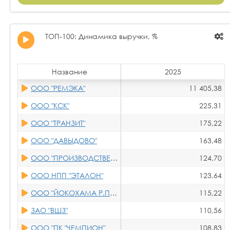
ООО "РК-РАЙФЕН"
132,09
ООО НПП "ЭТАЛОН"
127,65
ТОП-100: Динамика выручки, %
ООО "АГРОВЕКТОР"
83,28
ООО "ПРОИЗВОДСТВЕННОЕ ОБЪЕДИНЕНИЕ "ЭЛАСТОМЕР"
72,52
Название
2025
ООО "ПК "ЧЕМПИОН"
69,60
ООО "РЕМЭКА"
11 405,38
ООО "ВЕЛЕС ЛОГИСТИК"
69,30
ООО "КСК"
225,31
ООО "МЕТАТЭКС"
68,22
ООО "ТРАНЗИТ"
175,22
ООО "ТРАНЗИТ"
57,16
ООО "ДАВЫДОВО"
163,48
ООО "КСК"
51,38
ООО "ПРОИЗВОДСТВЕННОЕ ОБЪЕДИНЕНИЕ "ЭЛАСТОМЕР"
124,70
ООО НПП "ЭТАЛОН"
123,64
ООО "ЙОКОХАМА Р.П.З."
115,22
ЗАО "ВШЗ"
110,56
ООО "ПК "ЧЕМПИОН"
108,83