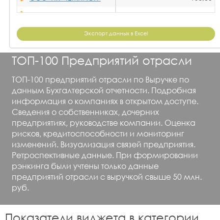
ООО "МЕЛАРИС"
106,23
ООО ПК "КИРОВ ТАЙР"
101,47
Экспорт данных в Excel
ООО "МАРАФОН"
95,99
ТОП-100 Предприятий отрасли
ООО "АВРОРА АВТО"
93,63
ТОП-100 предприятий отрасли по Выручке по
ООО "МЕТАТЭКС"
88,96
данным Бухгалтерской отчетности. Подробная
АО "ПЕТРОШИНА"
86,46
информация о компаниях в открытом доступе.
Сведения о собственниках, дочерних
АО "ВОЛТАЙР-ПРОМ"
79,55
предприятиях, руководстве компании. Оценка
ООО "РК-РАЙФЕН"
78,91
рисков, кредитоспособности и мониторинг
изменений. Визуализация связей предприятия.
ООО "ДИАЛЮКС"
58,59
Ретроспективные данные. При формировании
ООО "АГРОВЕКТОР"
56,41
рэнкинга были учтены только данные
предприятий отрасли с выручкой свыше 50 млн.
ООО "ВЕЛЕС ЛОГИСТИК"
руб.
Показатели виджета в категории