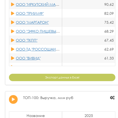
ООО "ИРКУТСКИЙ МАСЛОЖИРКОМБИНАТ"
90,62
ООО "ЕВДАКОВО"
149,58
ООО "ТРИУМФ"
82,09
ООО "АЛЬТАИР"
143,25
ООО "МАРГАРОН"
75,42
АО "УРЮПИНСКИЙ МЭЗ"
135,35
ООО "ЭФКО ПИЩЕВЫЕ ИНГРЕДИЕНТЫ"
68,29
ООО "КУБАНСКАЯ КОРОНА"
134,77
ООО "ТКПП"
67,45
ООО "ШИВАР"
134,71
ООО ТД "РОССОШАНСКИЙ"
62,69
ООО "ПРИМОРСКАЯ СОЯ"
133,94
ООО "ВИВИД"
61,33
ООО "КУРСКАГРОТЕРМИНАЛ"
127,95
ООО "ОЛСАМ"
59,46
ООО "ЧИШМИНСКИЙ МЭЗ"
124,44
АО "АСТОН"
58,15
Экспорт данных в Excel
ООО "ТМЗ"
123,68
ООО "АГРОТРЕЙД"
57,50
ООО ПКФ "РДМ-АГРО"
123,45
ООО "БАЗИС ПЛЮС"
57,03
ТОП-100: Выручка, млн руб
ООО "АГРОМИР"
122,78
ООО "ТЕРБУНСКИЙ МЭЗ"
55,81
ООО "ПЕНЗЕНСКИЙ ЗАВОД ПО ПЕРЕРАБОТКЕ МАСЛИЧНЫХ КУЛЬТУР"
122,54
ООО "МАСЛЕНИЦА"
52,83
Название
2025
ООО "АГРОТРЕЙД"
121,76