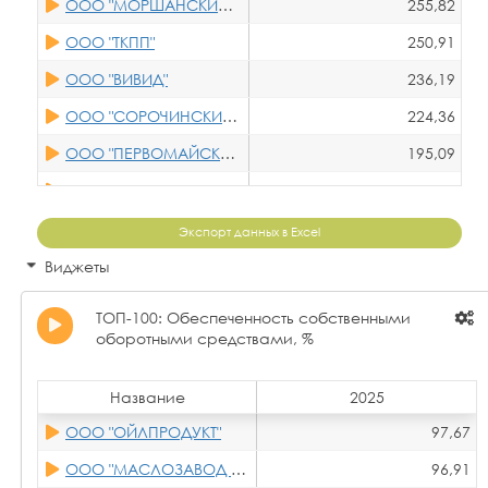
ООО "МОРШАНСКИЙ МЭЗ"
255,82
ООО "ТКПП"
250,91
ООО "ВИВИД"
236,19
ООО "СОРОЧИНСКИЙ МЭЗ"
224,36
ООО "ПЕРВОМАЙСКАЯ ИПС"
195,09
ООО "КАРМАЛИНСКИЙ ЗРМ"
186,62
ООО "БЕЛОВОДСКИЙ ЭЛЕВАТОР"
181,58
Экспорт данных в Excel
ООО "РУСАН ЭКСПОРТ"
179,44
Виджеты
ООО "СИБИРСКАЯ СЕМЕЧКА"
173,73
ТОП-100: Обеспеченность собственными
ООО "СОЮЗ-22"
168,82
оборотными средствами, %
ООО "ОЙЛПРОДУКТ"
165,96
Название
2025
ООО ТПК "МАЙ"
164,14
ООО "ОЙЛПРОДУКТ"
97,67
ООО "ОЛСАМ"
154,08
ООО "МАСЛОЗАВОД ТРЕТЬЯКОВСКИЙ"
96,91
ООО "АГРОРЕЗЕРВ-ОМСК"
151,47