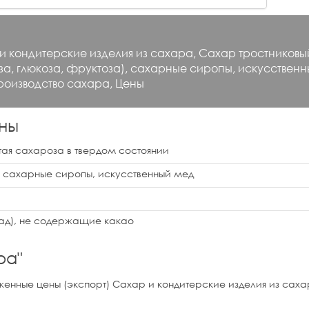
 кондитерские изделия из сахара, Сахар тростниковый
за, глюкоза, фруктоза), сахарные сиропы, искусствен
роизводство сахара, Цены
ны
тая сахароза в твердом состоянии
), сахарные сиропы, искусственный мед
лад), не содержащие какао
ра
"