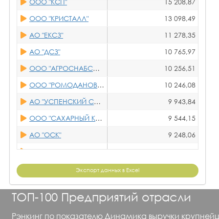
ООО "КСП"
15 208,87
АО "ЛИСКИСАХАР"
АО "САХАРНЫЙ ЗАВОД "СВОБОДА"
57,01
ООО "КРИСТАЛЛ"
13 098,49
ООО "ЗАЛЕГОЩЕНСКИЙ САХАРНЫЙ ЗАВОД
ООО "РОЯЛ КЕЙН"
56,71
АО "ЕКСЗ"
11 278,35
ООО "АГРОСНАБСАХАР"
АО "ЕКСЗ"
56,30
АО "ДСЗ"
10 765,97
ОАО "ЧЕРЕМНОВСКИЙ САХАРНЫЙ ЗАВОД"
АО "ГСЗ"
53,74
ООО "АГРОСНАБСАХАР"
10 256,51
АО "ЗЕМЕТЧИНСКИЙ САХАРНЫЙ ЗАВОД"
ООО "ПЕРЕЛЕШИНСКИЙ САХАРНЫЙ КОМБИНАТ"
52,31
ООО "РОМОДАНОВОСАХАР"
10 246,08
ОАО"АТМИС-САХАР"
ООО "ЭРТИЛЬСКИЙ САХАР"
50,18
АО "УСПЕНСКИЙ САХАРНИК"
9 943,84
ООО ТПК "САНДАЛ"
ООО "БУИНСКИЙ САХАР"
48,50
ООО "САХАРНЫЙ КОМБИНАТ "КОЛПНЯНСКИЙ"
9 544,15
ЗАО "ССЗ"
ООО "ЗАЛЕГОЩЕНСКИЙ САХАРНЫЙ ЗАВОД"
47,84
АО "ОСК"
9 248,06
ООО "САХАР"
АО "ЛСЗ"
47,44
ОАО"АТМИС-САХАР"
9 062,13
ООО "ХОХОЛЬСКИЙ САХАРНЫЙ КОМБИНАТ
АО "ОСК"
47,21
АО "ЛСЗ"
8 740,86
Экспорт данных в Excel
АО "КАНЕВСКСАХАР"
ЗАО"УВАРОВСКИЙ САХАРНЫЙ ЗАВОД"
45,12
АО "ЧСЗ"
8 554,01
ООО "ГИРЕЙ-САХАР"
ТОП-100 Предприятий отрасли
ООО "ДМИТРОТАРАНОВСКИЙ САХАРНЫЙ ЗАВОД"
43,72
ОАО "ЧЕРЕМНОВСКИЙ САХАРНЫЙ ЗАВОД"
8 293,65
АО "ЗАИНСКИЙ САХАР"
ООО "КСП"
43,53
Рэнкинг по показателю Динамика выручки крупнейши
ООО "РУСАГРО-ТАМБОВ"
7 576,98