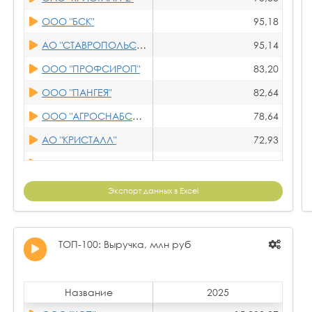
ООО "РОЯЛ КЕЙН"
ООО "БСК"
95,18
ООО "НИКА САХАРНЫЙ ЗАВОД"
АО "СТАВРОПОЛЬСАХАР"
95,14
ООО "РАЕВСАХАР"
ООО "ПРОФСИРОП"
83,20
ООО "СОТНИЦЫНСКИЙ САХАРНЫЙ ЗАВОД"
ООО "ПАНГЕЯ"
82,64
ООО "БУИНСКИЙ САХАР"
ООО "АГРОСНАБСАХАР"
78,64
ЗАО "ТБИЛИССКИЙ САХАРНЫЙ ЗАВОД"
АО "КРИСТАЛЛ"
72,93
ООО "ССЗ"
АО "ДСЗ"
71,04
ОАО "КРИСТАЛЛ-2"
ООО ТПК "САНДАЛ"
67,17
Экспорт данных в Excel
ООО "ЖЕРДЕВСКИЙ САХАРНЫЙ ЗАВОД"
АО "ЧСЗ"
62,53
ООО "НИКИФОРОВСКИЙ САХАРНЫЙ ЗАВОД
ООО "САХАР"
60,22
ТОП-100: Выручка, млн руб
ООО "БСК"
ООО "БСК"
59,46
ООО "ТСК"
ЗАО "САХАРНЫЙ КОМБИНАТ ТИХОРЕЦКИЙ"
58,62
Название
2025
ООО "ЭРТИЛЬСКИЙ САХАР"
ООО "ТД "ДАНИЛИХА"
57,09