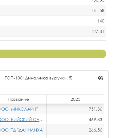
141,58
140
127,31
126,94
124,85
122,72
121,32
ТОП-100: Динамика выручки, %
120,27
118,90
Название
2025
118,61
ООО "МИКСЛАЙН"
751,36
118,10
ОО "БИЙСКИЙ САХАР"
469,83
115,81
ООО "ТД "ДАНИЛИХА"
266,56
115,44