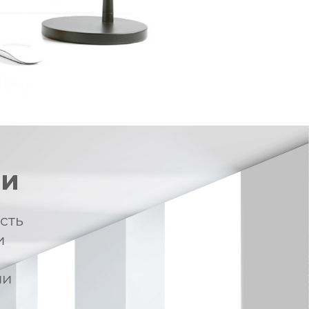
ти
сть
и
ии