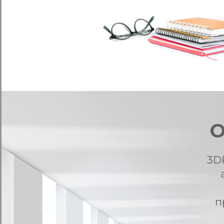
О
3D
п