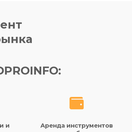
мент
рынка
DPROINFO:
и и
Аренда инструментов