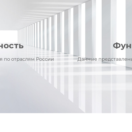
ность
Фун
я по отраслям России
Данные представлены