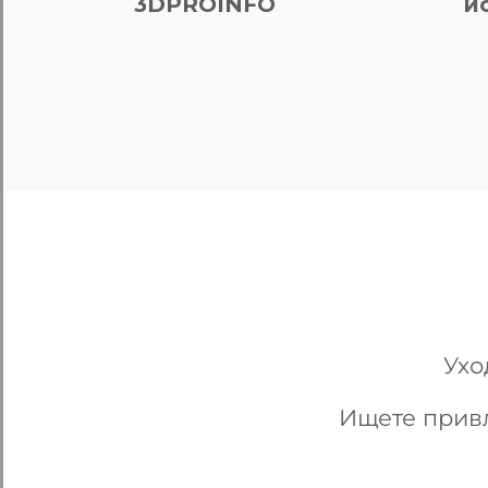
3DPROINFO
и
Ухо
Ищете прив