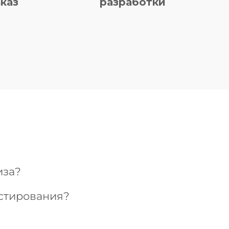
каз
разработки
иза?
стирования?