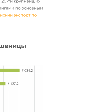
 20-ти крупнейших
кингами по основным
йский экспорт по
 пшеницы