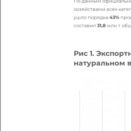
По данным официально
хозяйствами всех кате
ушло порядка
43%
прои
составил
31,8
млн т об
Рис 1. Экспор
натуральном 