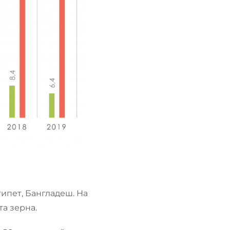
ипет, Бангладеш. На
а зерна.