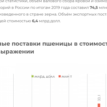
й статистики, объем валового сбора яровой и ози
горий в России по итогам 2019 года составил
74,5
млн 
зведенного в стране зерна. Объём экспортных пос
щей стоимостью
6,4
млрд долл.
тные поставки пшеницы в стоимос
выражении