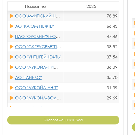
Название
2025
ООО"АФИПСКИЙ НПЗ"
78,89
АО "КАЮМ НЕФТЬ"
66,43
ПАО "ОРСКНЕФТЕОРГСИНТЕЗ"
47,46
ООО "СК "РУСВЬЕТПЕТРО"
38,52
ООО "УНТЫГЕЙНЕФТЬ"
37,54
ООО "ЛУКОЙЛ-НИЖЕГОРОДНЕФТЕОРГСИНТЕЗ"
36,09
АО "ТАНЕКО"
35,70
ООО "ЛУКОЙЛ-УНП"
31,39
ООО "ЛУКОЙЛ-ВОЛГОГРАДНЕФТЕПЕРЕРАБОТКА"
29,69
ООО "ЛУКОЙЛ-ПЕРМНЕФТЕОРГСИНТЕЗ"
26,58
АО "ГЕОЛОГИЯ"
26,06
Экспорт данных в Excel
ЗАО "ТРОИЦКНЕФТЬ"
25,24