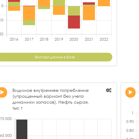
ООО "СТАВРОПОЛЬНЕФТЕГАЗ"
-7,94
АО
ООО "ПНПЗ"
-8,96
ОО
ООО "КОНТУР СПБ"
-19,21
ОО
ООО "ГАЗПРОМ НЕФТЕХИМ САЛАВАТ"
-28,93
АО
АО "СИБУРТЮМЕНЬГАЗ"
-34,22
ОО
ООО "РЕГИОН - НЕФТЬ"
-36,58
Экспорт данных в Excel
АО
Остальные
-36,70
ОО
ООО "НК "ЮГРАНЕФТЕПРОМ"
-49,65
ОО
ООО "НТУ"
-55,98
Видимое внутреннее потребление
ОО
(упрощенный вариант без учета
ООО "КАСПИЙСКИЙ НПЗ"
-72,61
динамики запасов), Нефть сырая,
ОО
тыс т
АО "НХС"
-72,87
АО
ПАО "ОРСКНЕФТЕОРГСИНТЕЗ"
-77,15
ОО
АО "РНГ"
-78,63
О