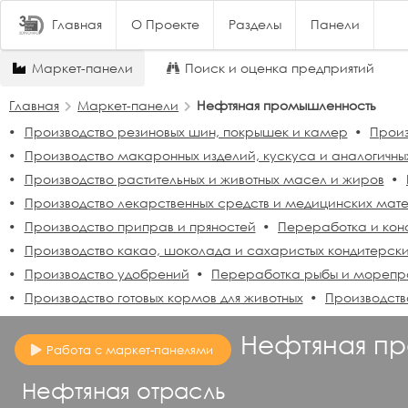
Главная
О Проекте
Разделы
Панели
Маркет-панели
Поиск и оценка предприятий
Главная
Маркет-панели
Нефтяная промышленность
Производство резиновых шин, покрышек и камер
Произ
Производство макаронных изделий, кускуса и аналогичны
Производство растительных и животных масел и жиров
Производство лекарственных средств и медицинских мат
Производство приправ и пряностей
Переработка и кон
Производство какао, шоколада и сахаристых кондитерски
Производство удобрений
Переработка рыбы и морепр
Производство готовых кормов для животных
Производств
Нефтяная п
Работа с маркет-панелями
Нефтяная отрасль