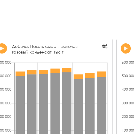
ООО
ООО "ИНТЕСМО"
62,02
АО
ООО "ЭКОТОН"
59,86
АО
ООО "РИД ОЙЛ - ПЕРМЬ"
59,40
ОО
АО "ТАТОЙЛГАЗ"
59,26
ООО
Добыча, Нефть сырая, включая
ООО "ЛУКОЙЛ-НИЖЕГОРОДНЕФТЕОРГСИНТЕЗ"
58,82
газовый конденсат, тыс т
ОО
ООО "ЛУКОЙЛ-ВОЛГОГРАДНЕФТЕПЕРЕРАБОТКА"
57,14
ОО
АО "ПРЕДПРИЯТИЕ КАРА АЛТЫН"
57,09
ОО
ООО "ЛУКОЙЛ-УНП"
56,25
АО
ООО "МНКТ"
54,70
ОО
ООО "НЕДРА-К"
54,46
ОО
АО "ГЕОТЕХ"
53,73
АО 
ООО "УНТЫГЕЙНЕФТЬ"
51,70
АО
ООО "ЛУКОЙЛ-ПЕРМНЕФТЕОРГСИНТЕЗ"
48,49