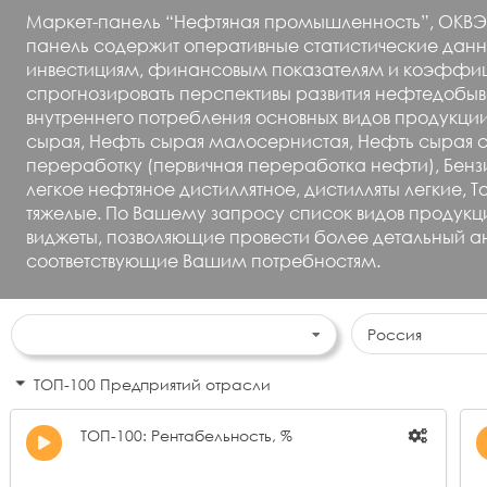
Маркет-панель “Нефтяная промышленность”, ОКВЭДы 
панель содержит оперативные статистические данны
инвестициям, финансовым показателям и коэффици
спрогнозировать перспективы развития нефтедобы
внутреннего потребления основных видов продукц
сырая, Нефть сырая малосернистая, Нефть сырая с
переработку (первичная переработка нефти), Бензи
легкое нефтяное дистиллятное, дистилляты легкие,
тяжелые. По Вашему запросу список видов продукц
виджеты, позволяющие провести более детальный ан
соответствующие Вашим потребностям.
Россия
ТОП-100 Предприятий отрасли
ТОП-100: Рентабельность, %