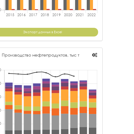
О "НС-ОЙЛ"
16 067,85
О "ШЕШМАОЙЛ"
15 543,02
О "ВПК-ОЙЛ"
15 230,10
 "ТАТОЙЛГАЗ"
15 195,27
Экспорт данных в Excel
 "ТАТЕХ"
14 722,30
О "ПНПЗ"
14 157,58
Производство нефтепродуктов, тыс т
О "ВАРЬЕГАННЕФТЬ"
13 456,89
О "МНКТ"
13 346,86
О "КАНБАЙКАЛ"
13 176,80
О "БИТУМ"
12 941,68
О "АЛОЙЛ"
12 125,09
"ЗАРУБЕЖНЕФТЬ-ДОБЫЧА ХАРЬЯГА"
11 992,84
 "ТОПЛИВНЫЕ РЕШЕНИЯ"
11 677,65
О "ТАТНЕФТЬ-САМАРА"
11 615,01