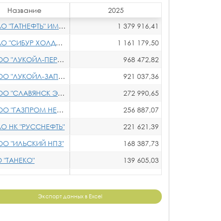
Название
2025
 "ТАТНЕФТЬ" ИМ. В.Д. ШАШИНА
1 379 916,41
О "СИБУР ХОЛДИНГ"
1 161 179,50
О "ЛУКОЙЛ-ПЕРМЬ"
968 472,82
 "ЛУКОЙЛ-ЗАПАДНАЯ СИБИРЬ"
921 037,36
О "СЛАВЯНСК ЭКО"
272 990,65
"ГАЗПРОМ НЕФТЕХИМ САЛАВАТ"
256 887,07
О НК "РУССНЕФТЬ"
221 621,39
О "ИЛЬСКИЙ НПЗ"
168 387,73
 "ТАНЕКО"
139 605,03
льные
136 323,52
О "НК "ЮГРАНЕФТЕПРОМ"
132 886,42
Экспорт данных в Excel
 "НХС"
126 132,06