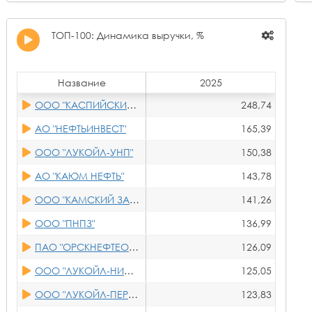
ООО "НК-ГЕОЛОГИЯ"
25,09
ООО "ЕНИСЕЙ"
24,61
ТОП-100: Динамика выручки, %
ООО "ИНВЕСТ ТРЕЙД"
24,46
ООО "ЗАРУБЕЖНЕФТЬ-ДОБЫЧА ХАРЬЯГА"
20,61
Название
2025
АО "ПРЕДПРИЯТИЕ КАРА АЛТЫН"
20,02
ООО "КАСПИЙСКИЙ НПЗ"
248,74
АО "ТАТЕХ"
19,58
АО "НЕФТЬИНВЕСТ"
165,39
ЗАО "ОХТИН-ОЙЛ"
17,67
ООО "ЛУКОЙЛ-УНП"
150,38
АО "ШЕШМАОЙЛ"
17,07
АО "КАЮМ НЕФТЬ"
143,78
АО "УНК"
15,11
ООО "КАМСКИЙ ЗАВОД МАСЕЛ"
141,26
ООО "ЛУКОЙЛ-АИК"
15,10
ООО "ПНПЗ"
136,99
ООО "НТУ"
14,97
ПАО "ОРСКНЕФТЕОРГСИНТЕЗ"
126,09
АО "ТАТОЙЛГАЗ"
14,93
ООО "ЛУКОЙЛ-НИЖЕГОРОДНЕФТЕОРГСИНТЕЗ"
125,05
ООО "ТРАНСОЙЛ"
14,56
ООО "ЛУКОЙЛ-ПЕРМНЕФТЕОРГСИНТЕЗ"
123,83