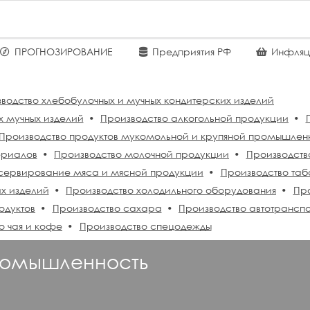
ПРОГНОЗИРОВАНИЕ
Предприятия РФ
Инфляц
водство хлебобулочных и мучных кондитерских изделий
х мучных изделий
Производство алкогольной продукции
Производство продуктов мукомольной и крупяной промышлен
ериалов
Производство молочной продукции
Производств
сервирование мяса и мясной продукции
Производство таб
х изделий
Производство холодильного оборудования
Пр
одуктов
Производство сахара
Производство автотранспо
о чая и кофе
Производство спецодежды
ромышленность