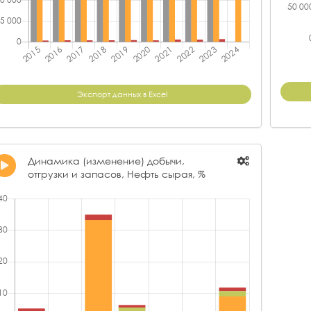
ООО "БАЛЧУГ-ПЕТРОЛЕУМ"
16,63
ОО
ООО "КАМСКИЙ ЗАВОД МАСЕЛ"
14,71
ОО
ООО "АМЕТ"
12,26
АО
АО "НЕГУСНЕФТЬ"
11,92
АО 
Экспорт данных в Excel
АО "КОМНЕДРА"
11,48
АО
ПАО НК "РУССНЕФТЬ"
9,51
ОО
ООО "ЛУКОЙЛ-ЗАПАДНАЯ СИБИРЬ"
4,23
Динамика (изменение) добычи,
ОО
отгрузки и запасов, Нефть сырая, %
ПАО "СИБУР ХОЛДИНГ"
4,02
ОО
ООО "БИТУМ"
3,79
ЗА
ООО "ТОПЛИВНЫЕ РЕШЕНИЯ"
3,45
ОО
АО "НЕФТЬИНВЕСТ"
1,48
ЗА
ООО "СЛАВЯНСК ЭКО"
0,81
АО
ООО "КАНБАЙКАЛ"
0,41
ОО