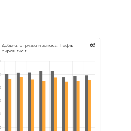
 "СЛАДКОВСКО-ЗАРЕЧНОЕ"
26 880,87
 "ОЙЛГАЗТЭТ"
26 782,49
 "САМАРАИНВЕСТНЕФТЬ"
23 490,49
О "ИНВЕСТ ТРЕЙД"
20 462,18
 "СТАВРОПОЛЬНЕФТЕГАЗ"
19 731,47
Добыча, отгрузка и запасы, Нефть
сырая, тыс т
О "КОНТУР СПБ"
19 673,88
О "ЛУКОЙЛ-УНП"
19 404,19
О"АФИПСКИЙ НПЗ"
19 119,90
 "НК ДУЛИСЬМА"
17 908,08
О "РНК"
17 885,51
О "ПЕРВЫЙ ЗАВОД"
16 855,17
"ПРЕДПРИЯТИЕ КАРА АЛТЫН"
16 719,28
 "НК "ЯНГПУР"
16 560,50