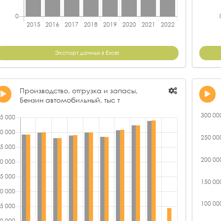
ОО
АО "ТАТНЕФТЕПРОМ-ЗЮЗЕЕВНЕФТЬ"
47,73
А
ООО "НС-ОЙЛ"
46,60
ОО
ООО "ТАТНЕФТЬ-САМАРА"
46,57
АО
Экспорт данных в Excel
ООО "ЛУКОЙЛ-ПЕРМЬ"
45,69
АО
ООО "ЗАВОД СМАЗОЧНЫХ МАТЕРИАЛОВ "ДЕВОН"
44,09
ОО
Производство, отгрузка и запасы,
АО "УНС"
43,56
Бензин автомобильный, тыс т
ПА
ПАО "ТАТНЕФТЬ" ИМ. В.Д. ШАШИНА
37,34
ОО
АО "НК ДУЛИСЬМА"
35,95
ОО
АО "ИДЕЛОЙЛ"
33,51
ОО
ЗАО "АЛОЙЛ"
27,71
ЗА
ЗАО "ТРОИЦКНЕФТЬ"
27,38
ООО 
ООО "ТЕРРИГЕН"
21,20
ООО
ООО "ВОСТОК-ОЙЛ"
17,85
ОО