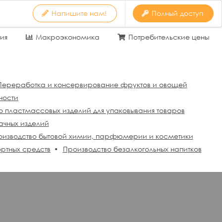
Напишите нам!
Полный доступ
ия
Макроэкономика
Потребительские цены
Переработка и консервирование фруктов и овощей
ности
о пластмассовых изделий для упаковывания товаров
ачных изделий
оизводство бытовой химии, парфюмерии и косметики
ртных средств
Производство безалкогольных напитков