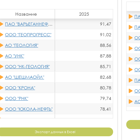
Название
2025
ПАО
ПАО "ВАРЬЕГАННЕФТЬ"
91,47
ПА
ООО "ГЕОПРОГРЕСС"
91,02
ОО
АО "ГЕОЛОГИЯ"
88,56
ООО
АО "УНК"
87,88
ОО
ООО "НК-ГЕОЛОГИЯ"
85,71
ООО 
АО "ШЕШМАОЙЛ"
82,68
ПА
ООО "КРОНА"
80,78
ОО
ООО "РНК"
79,74
АО
ООО "ЮКОЛА-НЕФТЬ"
78,41
Оста
АО "КАЮМ НЕФТЬ"
78,34
ОО
АО "САМАРАИНВЕСТНЕФТЬ"
77,61
Экспорт данных в Excel
АО