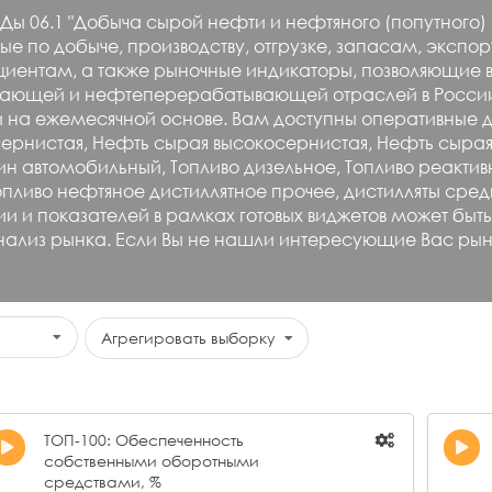
06.1 "Добыча сырой нефти и нефтяного (попутного) га
е по добыче, производству, отгрузке, запасам, экспо
ентам, а также рыночные индикаторы, позволяющие вы
вающей и нефтеперерабатывающей отраслей в России
ии на ежемесячной основе. Вам доступны оперативные
ернистая, Нефть сырая высокосернистая, Нефть сырая
н автомобильный, Топливо дизельное, Топливо реактивн
 Топливо нефтяное дистиллятное прочее, дистилляты ср
ии и показателей в рамках готовых виджетов может бы
ализ рынка. Если Вы не нашли интересующие Вас рынк
Агрегировать выборку
ТОП-100: Обеспеченность
собственными оборотными
средствами, %