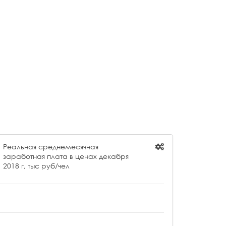
 "ИДЕЛОЙЛ"
6 967,04
О "ПЕРМТОТИНЕФТЬ"
6 944,23
О "ЕНИСЕЙ"
6 789,36
 "НЕФТЬИНВЕСТ"
6 788,27
О "ГЕОПРОГРЕСС"
6 701,74
 "КАЮМ НЕФТЬ"
6 697,46
О "ВОСТОК-ОЙЛ"
6 355,10
О "ЛУКБЕЛОЙЛ"
6 274,17
Реальная среднемесячная
О "КРОНА"
5 924,94
заработная плата в ценах декабря
2018 г, тыс руб/чел
О "НК-ГЕОЛОГИЯ"
5 832,41
 "ИРЕЛЯХНЕФТЬ"
5 773,81
О " НЗНП ТРЕЙД"
5 735,88
ОО "ИНТЕСМО"
5 532,29