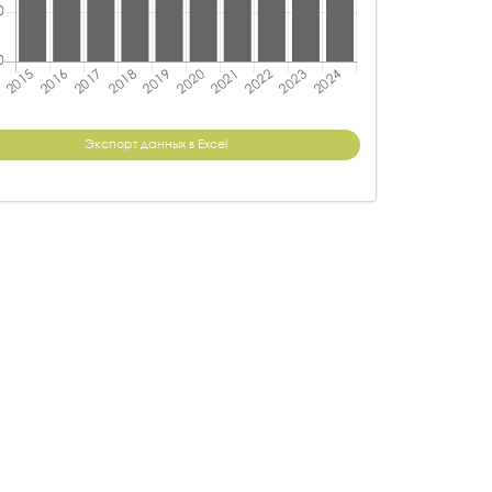
О "АМЕТ"
10 634
О "БАЙТЕКС"
10 613,09
 "СМП-НЕФТЕГАЗ"
10 069,67
"ТАТНЕФТЕПРОМ-ЗЮЗЕЕВНЕФТЬ"
9 761,70
Экспорт данных в Excel
 "КОМНЕДРА"
9 717,24
О "ЯЛЫКСКОЕ"
8 985,90
О "ЮРСКНЕФТЬ"
8 954,47
О "ЮКОЛА-НЕФТЬ"
8 816,94
О "ОХТИН-ОЙЛ"
8 504,70
О "ЛУКОЙЛ-КМН"
8 261,73
О "ТРОИЦКНЕФТЬ"
8 020,89
 "ТАТНЕФТЕПРОМ"
7 973,49
О "РЕГИОН - НЕФТЬ"
7 132,93