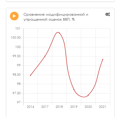
ЗАО "ЗЕЛЕНАЯ ДУБРАВА"
2,55
Сравнение модифицированной и
ООО "ГЕНЕРИУМ-НЕКСТ"
2,35
упрощенной оценок ВВП, %
ООО "ЛОНГ ШЕНГ ФАРМА РУС"
2,04
ООО "ДОБРОЛЕК"
1,31
ООО "МНПК "БИОТИКИ"
1,06
ПКФ "ФИТОФАРМ" (ООО)
0,86
ООО "МЕРК"
0,71
ООО КОНЦЕРН "МИР"
0,35
АО "ФИРМА МЕДПОЛИМЕР"
0,02
ООО "ХЕМОФАРМ"
0
ООО "НПФ СИНТОЛ"
-1,80
ООО "Р-ФАРМ НОВОСЁЛКИ"
-16,88
ООО "СПЕКТРУМ"
-17,97