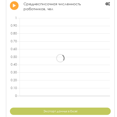
Среднесписочная численность
АО "ЭКОЛАБ"
1 530,26
ООО "ПРОФИТ-ФАРМ"
7,08
работников, чел
АО "ЗМТ"
1 521,13
ООО "АГРОВЕТ31"
6,65
ООО "СПЕКТРУМ"
1 500,37
ООО "НПО "ДИАГНОСТИЧЕСКИЕ СИСТЕМЫ"
6,49
ООО "ПОЛИСИНТЕЗ"
1 472,48
ООО "РОСВА ФАРМ"
5,80
ООО "Р-ФАРМ НОВОСЁЛКИ"
1 419,87
ООО "МАКИЗ-ФАРМА"
5,74
ПКФ "ФИТОФАРМ" (ООО)
1 403,50
АО "ЭРБА РУС"
5,52
АО "ЭРБА РУС"
1 383,38
ООО "СКОПИНФАРМ"
5,35
ООО "ПРОМЕД"
1 378,57
ООО "СПУТНИК ТЕХНОПОЛИС"
5,06
ООО "ПРЕДПРИЯТИЕ "ФЭСТ"
1 338,95
АО "САМАРАМЕДПРОМ"
4,88
АО "МОСАГРОГЕН"
1 330,56
ЗАО "ВИФИТЕХ"
4,54
ООО "ЭДВАНСД ФАРМА"
1 271,45
АО "ЗМТ"
3,96
ООО "ПРОФИТ-ФАРМ"
1 267,33
АО "КИРОВСКАЯ ФАРМАЦЕВТИЧЕСКАЯ ФАБРИКА"
3,20
Экспорт данных в Excel
ООО "НОВАРТИС НЕВА"
3,11