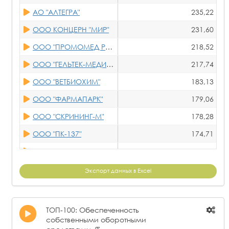
АО "АЛТЕГРА"
235,22
ООО КОНЦЕРН "МИР"
231,60
ООО "ПРОМОМЕД РУС"
218,52
ООО "ГЕЛЬТЕК-МЕДИКА"
217,74
ООО "ВЕТБИОХИМ"
183,13
ООО "ФАРМАПАРК"
179,06
ООО "СКРИНИНГ-М"
178,28
ООО "ПК-137"
174,71
ООО "РУЗФАРМА"
174,60
ООО "ВЕЛФАРМ-М"
172,66
Экспорт данных в Excel
ООО "ОНКОТАРГЕТ"
168,86
АО "ОРТАТ"
157,80
ТОП-100: Обеспеченность
собственными оборотными
ООО "ОЗОН ФАРМ"
149,13