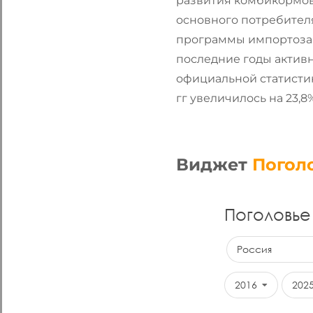
развития комбикормов
основного потребител
программы импортозам
последние годы активн
официальной статистик
гг увеличилось на 23,8%
Виджет
Погол