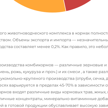
ого животноводческого комплекса в кормах полнос
твом. Объемы экспорта и импорта — незначительны.
ства составляет менее 0,2%. Как правило, это небо
роизводства комбикормов — различные зерновые и
ень, рожь, кукуруза и проч.) и их смеси , а также ра
укомольно-крупяного производства (отруби, сечка, 
есях варьируется в пределах 45-70% в зависимости 
ормов входят различные виды кормовых трав, жмых, 
личные концентраты, минерально-витаминные добав
й в готовой продукции обуславливает высокую зав