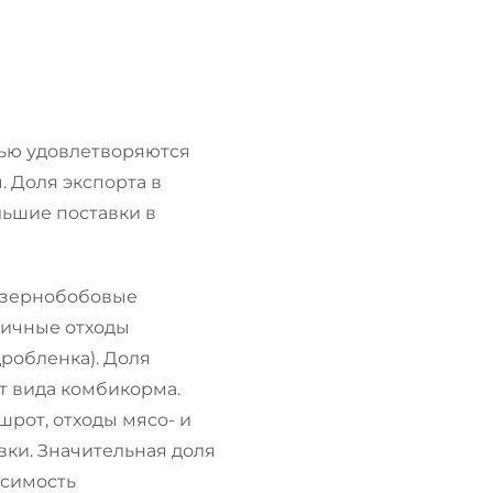
тью удовлетворяются
 Доля экспорта в
льшие поставки в
 зернобобовые
зличные отходы
дробленка). Доля
от вида комбикорма.
шрот, отходы мясо- и
ки. Значительная доля
исимость