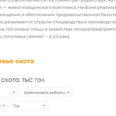
ой отрасли является постоянно растущий спрос на 
я — животноводческого комплекса. Н
а фоне реализ
ещения и обеспечения продовольственной безопас
о развиваются отрасли птицеводства и свиноводств
и, поголовье птицы в хозяйствах сельхозпредприяти
, поголовье свиней — в 2,2 раза.
овье скота