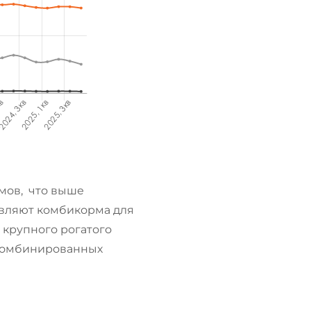
рмов, что выше
авляют комбикорма для
 крупного рогатого
ю комбинированных