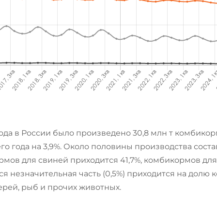
года в России было произведено 30,8 млн т комбико
о года на 3,9%. Около половины производства сост
рмов для свиней приходится 41,7%, комбикормов для
яся незначительная часть (0,5%) приходится на дол
рей, рыб и прочих животных.